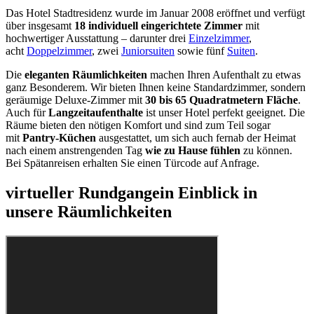
Das Hotel Stadtresidenz wurde im Januar 2008 eröffnet und verfügt
über insgesamt
18 individuell eingerichtete Zimmer
mit
hochwertiger Ausstattung – darunter drei
Einzelzimmer
,
acht
Doppelzimmer
, zwei
Juniorsuiten
sowie fünf
Suiten
.
Die
eleganten Räumlichkeiten
machen Ihren Aufenthalt zu etwas
ganz Besonderem. Wir bieten Ihnen keine Standardzimmer, sondern
geräumige Deluxe-Zimmer mit
30 bis 65 Quadratmetern Fläche
.
Auch für
Langzeitaufenthalte
ist unser Hotel perfekt geeignet. Die
Räume bieten den nötigen Komfort und sind zum Teil sogar
mit
Pantry-Küchen
ausgestattet, um sich auch fernab der Heimat
nach einem anstrengenden Tag
wie zu Hause fühlen
zu können.
Bei Spätanreisen erhalten Sie einen Türcode auf Anfrage.
virtueller Rundgang
ein Einblick in
unsere Räumlichkeiten